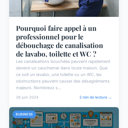
Pourquoi faire appel à un
professionnel pour le
débouchage de canalisation
de lavabo, toilette et WC ?
Les canalisations bouchées peuvent rapidement
devenir un cauchemar dans toute maison. Que
ce soit un lavabo, une toilette ou un WC, les
obstructions peuvent causer des désagréments
majeurs. Nombreux s...
28 juin 2024
2 min de lecture →
BUSINESS