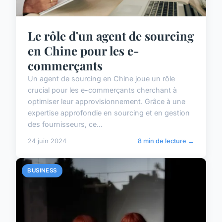
Le rôle d'un agent de sourcing
en Chine pour les e-
commerçants
Un agent de sourcing en Chine joue un rôle
crucial pour les e-commerçants cherchant à
optimiser leur approvisionnement. Grâce à une
expertise approfondie en sourcing et en gestion
des fournisseurs, ce...
24 juin 2024
8 min de lecture →
BUSINESS