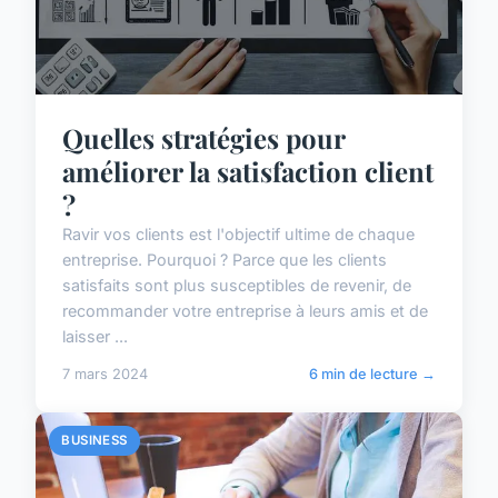
Quelles stratégies pour
améliorer la satisfaction client
?
Ravir vos clients est l'objectif ultime de chaque
entreprise. Pourquoi ? Parce que les clients
satisfaits sont plus susceptibles de revenir, de
recommander votre entreprise à leurs amis et de
laisser ...
7 mars 2024
6 min de lecture →
BUSINESS