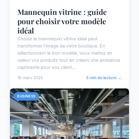
Mannequin vitrine : guide
pour choisir votre modèle
idéal
Choisir le mannequin vitrine idéal peut
transformer l'image de votre boutique. En
sélectionnant le bon modèle, vous mettez en
valeur vos produits tout en créant une ambiance
captivante pour vos client...
19 mars 2025
5 min de lecture →
BUSINESS