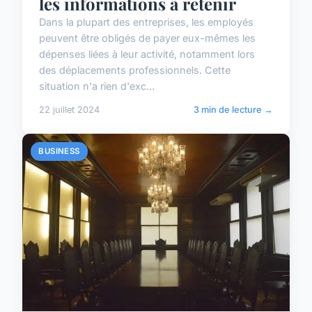
les informations à retenir
Dans la plupart des entreprises, les employés
peuvent être obligés de payer eux-mêmes les
dépenses liées à leur activité, notamment lors
des déplacements professionnels. Cette
situation n'a rien d'exc...
22 juillet 2024
3 min de lecture →
BUSINESS