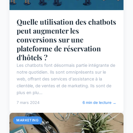
Quelle utilisation des chatbots
peut augmenter les
conversions sur une
plateforme de réservation
d'hôtels ?
Les chatbots font désormais partie intégrante de
notre quotidien. Ils sont omniprésents sur le
web, offrant des services d'assistance à la
clientèle, de ventes et de marketing. Ils sont de
plus en plu...
7 mars 2024
6 min de lecture →
MARKETING