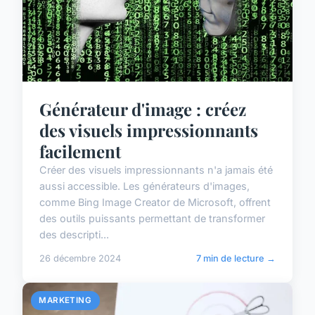
Générateur d'image : créez
des visuels impressionnants
facilement
Créer des visuels impressionnants n'a jamais été
aussi accessible. Les générateurs d'images,
comme Bing Image Creator de Microsoft, offrent
des outils puissants permettant de transformer
des descripti...
26 décembre 2024
7 min de lecture →
MARKETING