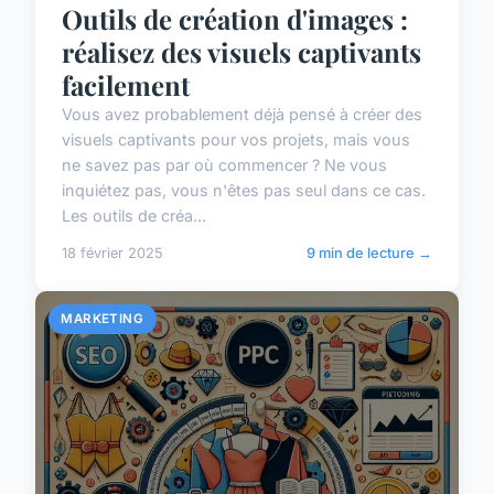
Outils de création d'images :
réalisez des visuels captivants
facilement
Vous avez probablement déjà pensé à créer des
visuels captivants pour vos projets, mais vous
ne savez pas par où commencer ? Ne vous
inquiétez pas, vous n'êtes pas seul dans ce cas.
Les outils de créa...
18 février 2025
9 min de lecture →
MARKETING